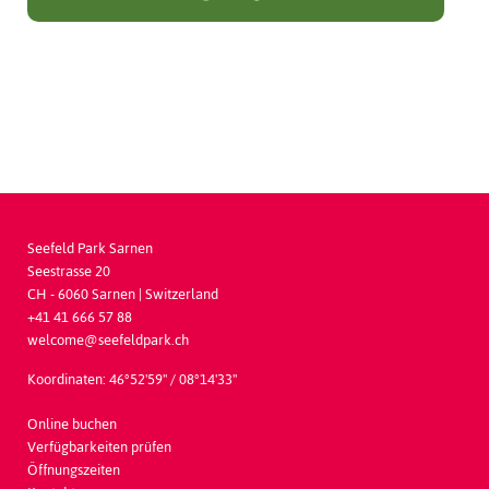
Seefeld Park Sarnen
Seestrasse 20
CH - 6060
Sarnen | Switzerland
+41 41 666 57 88
welcome@seefeldpark.ch
Koordinaten: 46°52'59'' / 08°14'33''
Online buchen
Verfügbarkeiten prüfen
Öffnungszeiten