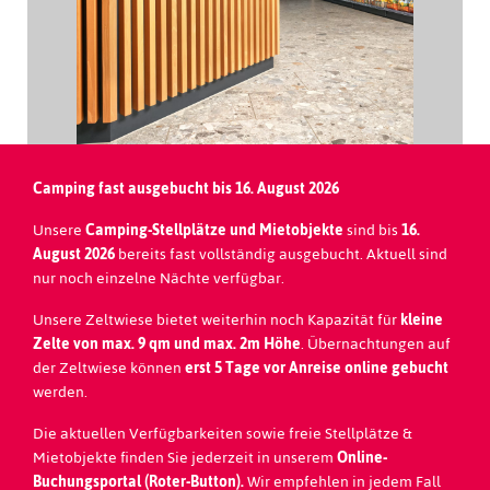
Camping fast ausgebucht bis 16. August 2026
Unsere
Camping-Stellplätze und
Mietobjekte
sind bis
16.
August 2026
bereits fast vollständig ausgebucht. Aktuell sind
nur noch einzelne Nächte verfügbar.
Unsere Zeltwiese bietet weiterhin noch Kapazität für
kleine
Zelte von max. 9 qm und max. 2m Höhe
. Übernachtungen auf
der Zeltwiese können
erst 5 Tage vor Anreise online gebucht
werden.
Die aktuellen Verfügbarkeiten sowie freie Stellplätze &
Mietobjekte finden Sie jederzeit in unserem
Online-
Buchungsportal (Roter-Button).
Wir empfehlen in jedem Fall